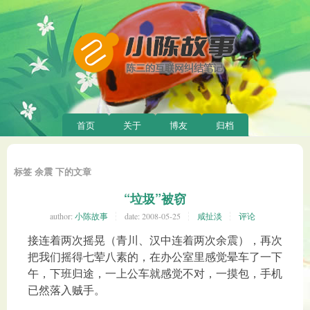
首页
关于
博友
归档
标签 余震 下的文章
“垃圾”被窃
author:
小陈故事
date:
2008-05-25
咸扯淡
评论
接连着两次摇晃（青川、汉中连着两次余震），再次
把我们摇得七荤八素的，在办公室里感觉晕车了一下
午，下班归途，一上公车就感觉不对，一摸包，手机
已然落入贼手。