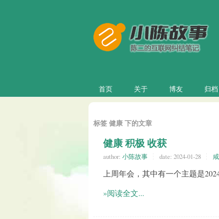
首页
关于
博友
归档
标签 健康 下的文章
健康 积极 收获
author:
小陈故事
date:
2024-01-28
咸
上周年会，其中有一个主题是20
»阅读全文...