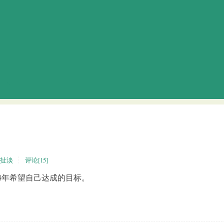
扯淡
评论[15]
24年希望自己达成的目标。