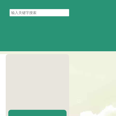
搜
索
关
键
字
陈二Chenèr