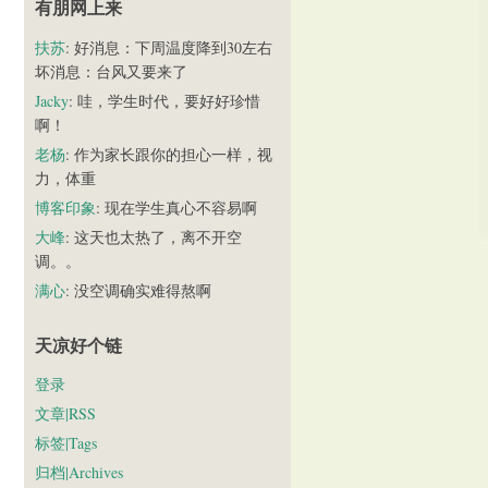
有朋网上来
扶苏
: 好消息：下周温度降到30左右
坏消息：台风又要来了
Jacky
: 哇，学生时代，要好好珍惜
啊！
老杨
: 作为家长跟你的担心一样，视
力，体重
博客印象
: 现在学生真心不容易啊
大峰
: 这天也太热了，离不开空
调。。
满心
: 没空调确实难得熬啊
天凉好个链
登录
文章|RSS
标签|Tags
归档|Archives