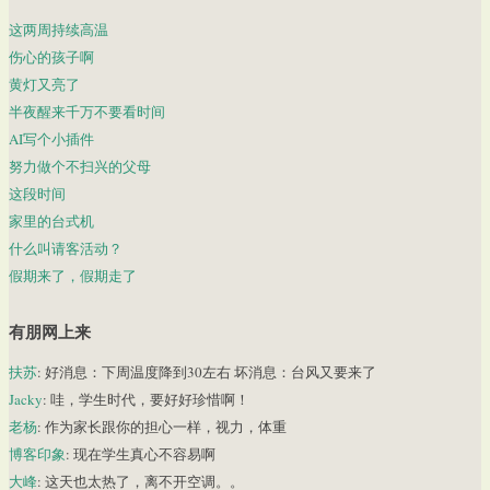
这两周持续高温
伤心的孩子啊
黄灯又亮了
半夜醒来千万不要看时间
AI写个小插件
努力做个不扫兴的父母
这段时间
家里的台式机
什么叫请客活动？
假期来了，假期走了
有朋网上来
扶苏
: 好消息：下周温度降到30左右 坏消息：台风又要来了
Jacky
: 哇，学生时代，要好好珍惜啊！
老杨
: 作为家长跟你的担心一样，视力，体重
博客印象
: 现在学生真心不容易啊
大峰
: 这天也太热了，离不开空调。。