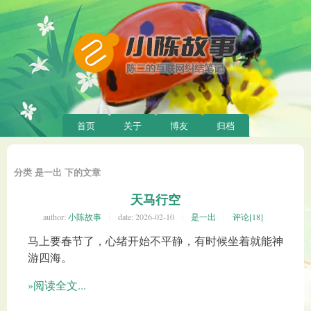
首页
关于
博友
归档
分类 是一出 下的文章
天马行空
author:
小陈故事
date:
2026-02-10
是一出
评论[18]
马上要春节了，心绪开始不平静，有时候坐着就能神
游四海。
»阅读全文...