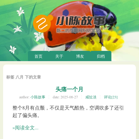
首页
关于
博友
归档
标签 八月 下的文章
头痛一个月
author:
小陈故事
date:
2025-08-27
咸扯淡
评论[23]
整个8月有点颓，不仅是天气酷热，空调吹多了还引
起了偏头痛。
»阅读全文...