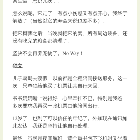
条生命，想扔几次了。
怎么说呢。它走了，有点小伤感又有点开心。我终于
解放了（当然以它的寿命来说也差不多）。
把它树葬之后，当晚就把它的窝、所有周边装备、还
没有吃完的粮食都清理了。
坚决不会再养宠物了。No Way！
独立
儿子暑期去渡假，以前都是全程陪同接送服务。这一
次，只单独给他买了机票让其自行来回。
爷爷奶奶嘴上说得好，心里牵挂不已。特别是我爸，
多次要求我再买一张机票由他陪同出行。
13岁了，也到了可以信任的年纪了。外加现在通讯如
此发达，我还是坚持让他自行处理。
最终，虽然是夜间航班，背个重书包下飞机时又坐着