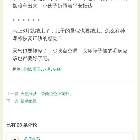
摆渡车出来，小伙子折腾着平安抵达。
。。。。。。
马上8月就结束了，儿子的暑假也要结束。怎么有种
即将恢复正轨的感觉？
天气也要转凉了，少吹点空调，头疼脖子僵的毛病应
该也都要好了吧。
标签:
暑假
,
夏天
,
八月
,
头痛
上一篇:
火热长沙，茶颜悦色小龙虾。
下一篇:
被动追星
已有 23 条评论
公子扶苏