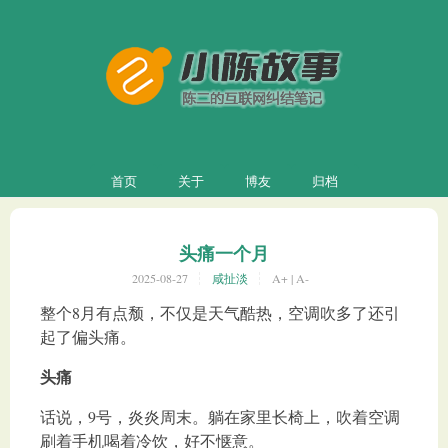
首页
关于
博友
归档
头痛一个月
2025-08-27
咸扯淡
A+
|
A-
整个8月有点颓，不仅是天气酷热，空调吹多了还引
起了偏头痛。
头痛
话说，9号，炎炎周末。躺在家里长椅上，吹着空调
刷着手机喝着冷饮，好不惬意。