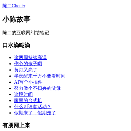
陈二Chenèr
小陈故事
陈二的互联网纠结笔记
口水滴哒滴
这两周持续高温
伤心的孩子啊
黄灯又亮了
半夜醒来千万不要看时间
AI写个小插件
努力做个不扫兴的父母
这段时间
家里的台式机
什么叫请客活动？
假期来了，假期走了
有朋网上来