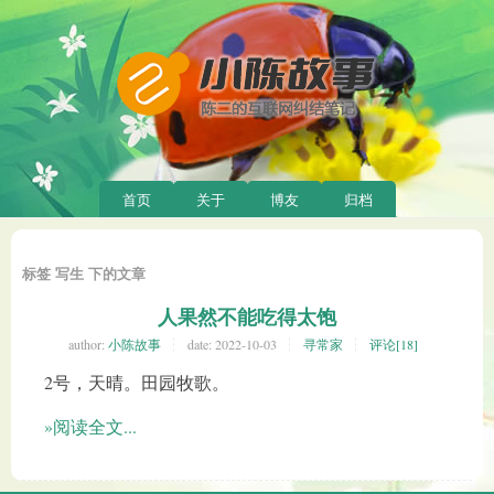
首页
关于
博友
归档
标签 写生 下的文章
人果然不能吃得太饱
author:
小陈故事
date:
2022-10-03
寻常家
评论[18]
2号，天晴。田园牧歌。
»阅读全文...