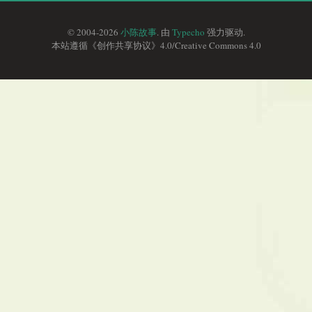
© 2004-2026
小陈故事
. 由
Typecho
强力驱动.
本站遵循《
创作共享协议
》4.0/
Creative Commons 4.0