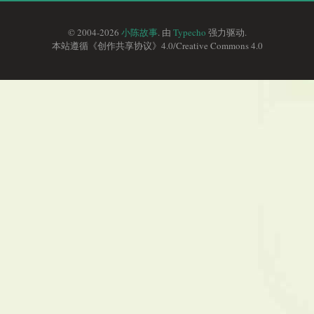
© 2004-2026
小陈故事
. 由
Typecho
强力驱动.
本站遵循《
创作共享协议
》4.0/
Creative Commons 4.0