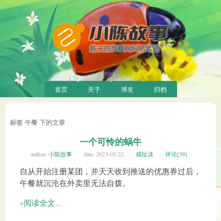
首页
关于
博友
归档
标签 午餐 下的文章
一个可怜的蜗牛
author:
小陈故事
date:
2023-05-22
咸扯淡
评论[39]
自从开始注册某团，并天天收到推送的优惠券过后，
午餐就沉沦在外卖里无法自拨。
»阅读全文...