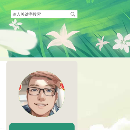
搜
索
关
键
字
陈二Chenèr