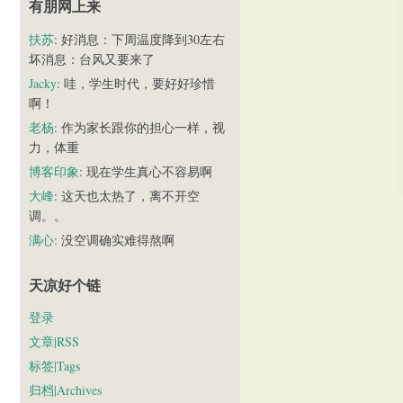
有朋网上来
扶苏
: 好消息：下周温度降到30左右
坏消息：台风又要来了
Jacky
: 哇，学生时代，要好好珍惜
啊！
老杨
: 作为家长跟你的担心一样，视
力，体重
博客印象
: 现在学生真心不容易啊
大峰
: 这天也太热了，离不开空
调。。
满心
: 没空调确实难得熬啊
天凉好个链
登录
文章|RSS
标签|Tags
归档|Archives