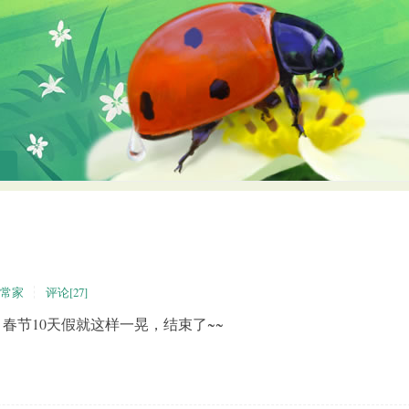
常家
评论[27]
春节10天假就这样一晃，结束了~~