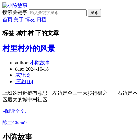
搜索关键字
搜索
首页
关于
博友
归档
标签 城中村 下的文章
村里村外的风景
author:
小陈故事
date:
2024-10-18
咸扯淡
评论[16]
上班这附近挺有意思，左边是全国十大步行街之一，右边是本
区最大的城中村社区。
»阅读全文...
陈二Chenèr
小陈故事