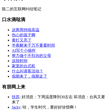
陈二的互联网纠结笔记
口水滴哒滴
这两周持续高温
伤心的孩子啊
黄灯又亮了
半夜醒来千万不要看时间
AI写个小插件
努力做个不扫兴的父母
这段时间
家里的台式机
什么叫请客活动？
假期来了，假期走了
有朋网上来
扶苏
: 好消息：下周温度降到30左右 坏消息：台风又要
来了
Jacky
: 哇，学生时代，要好好珍惜啊！