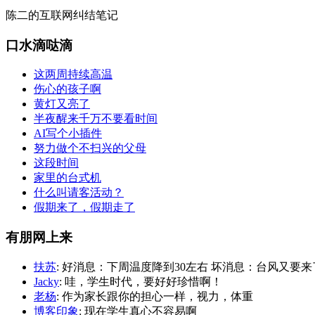
陈二的互联网纠结笔记
口水滴哒滴
这两周持续高温
伤心的孩子啊
黄灯又亮了
半夜醒来千万不要看时间
AI写个小插件
努力做个不扫兴的父母
这段时间
家里的台式机
什么叫请客活动？
假期来了，假期走了
有朋网上来
扶苏
: 好消息：下周温度降到30左右 坏消息：台风又要来
Jacky
: 哇，学生时代，要好好珍惜啊！
老杨
: 作为家长跟你的担心一样，视力，体重
博客印象
: 现在学生真心不容易啊