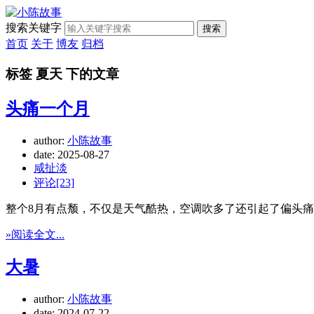
搜索关键字
搜索
首页
关于
博友
归档
标签 夏天 下的文章
头痛一个月
author:
小陈故事
date:
2025-08-27
咸扯淡
评论[23]
整个8月有点颓，不仅是天气酷热，空调吹多了还引起了偏头
»阅读全文...
大暑
author:
小陈故事
date:
2024-07-22