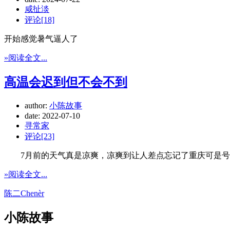
咸扯淡
评论[18]
开始感觉暑气逼人了
»阅读全文...
高温会迟到但不会不到
author:
小陈故事
date:
2022-07-10
寻常家
评论[23]
7月前的天气真是凉爽，凉爽到让人差点忘记了重庆可是号
»阅读全文...
陈二Chenèr
小陈故事