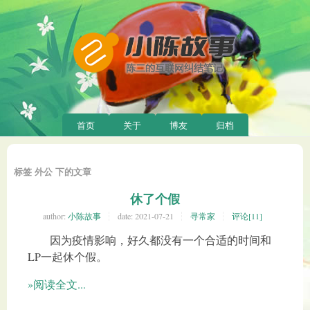
首页
关于
博友
归档
标签 外公 下的文章
休了个假
author:
小陈故事
date:
2021-07-21
寻常家
评论[11]
因为疫情影响，好久都没有一个合适的时间和
LP一起休个假。
»阅读全文...