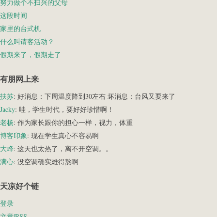
努力做个不扫兴的父母
这段时间
家里的台式机
什么叫请客活动？
假期来了，假期走了
有朋网上来
扶苏
: 好消息：下周温度降到30左右 坏消息：台风又要来了
Jacky
: 哇，学生时代，要好好珍惜啊！
老杨
: 作为家长跟你的担心一样，视力，体重
博客印象
: 现在学生真心不容易啊
大峰
: 这天也太热了，离不开空调。。
满心
: 没空调确实难得熬啊
天凉好个链
登录
文章|RSS