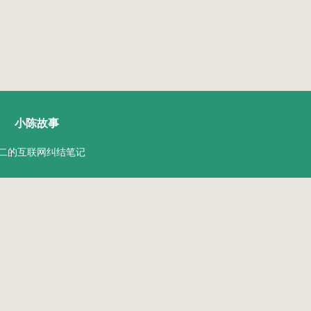
陈二Chenèr
小陈故事
二的互联网纠结笔记