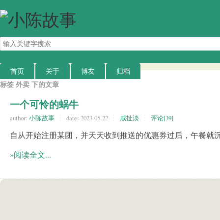
搜
索
关
键
首页
关于
博友
归档
字
标签 外卖 下的文章
一个可怜的蜗牛
author:
小陈故事
date:
2023-05-22
咸扯淡
评论[39]
自从开始注册某团，并天天收到推送的优惠券过后，午餐就
»阅读全文...