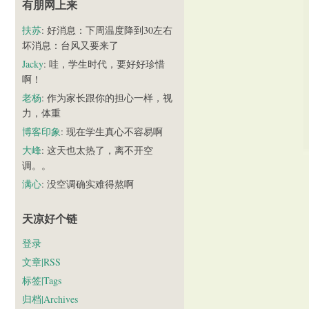
有朋网上来
扶苏
: 好消息：下周温度降到30左右
坏消息：台风又要来了
Jacky
: 哇，学生时代，要好好珍惜
啊！
老杨
: 作为家长跟你的担心一样，视
力，体重
博客印象
: 现在学生真心不容易啊
大峰
: 这天也太热了，离不开空
调。。
满心
: 没空调确实难得熬啊
天凉好个链
登录
文章|RSS
标签|Tags
归档|Archives