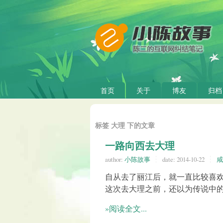
首页
关于
博友
归档
标签 大理 下的文章
一路向西去大理
author:
小陈故事
date:
2014-10-22
咸
自从去了丽江后，就一直比较喜
这次去大理之前，还以为传说中
»阅读全文...