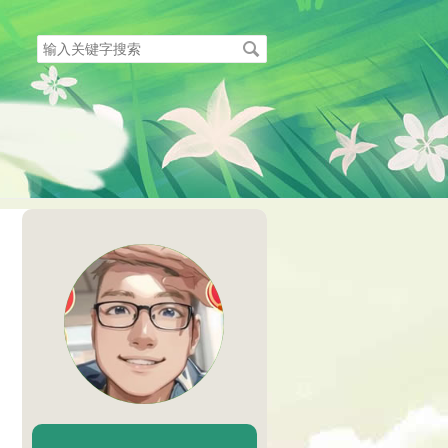
搜
索
关
键
字
陈二Chenèr