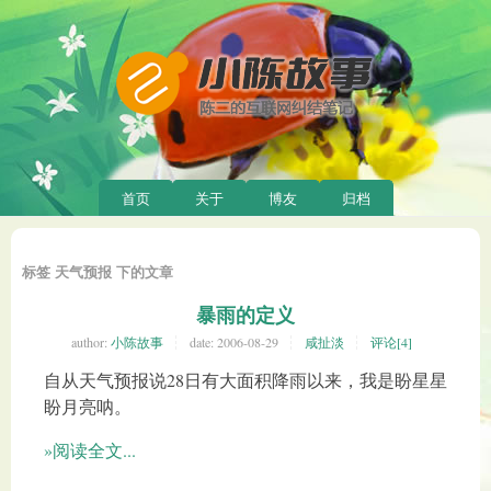
首页
关于
博友
归档
标签 天气预报 下的文章
暴雨的定义
author:
小陈故事
date:
2006-08-29
咸扯淡
评论[4]
自从天气预报说28日有大面积降雨以来，我是盼星星
盼月亮呐。
»阅读全文...