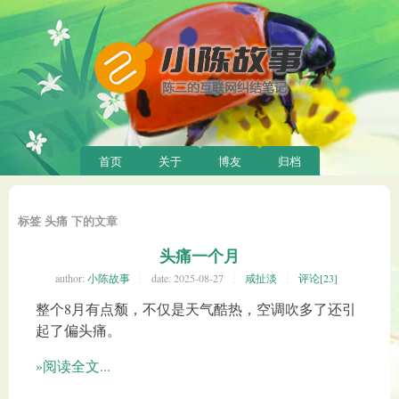
首页
关于
博友
归档
标签 头痛 下的文章
头痛一个月
author:
小陈故事
date:
2025-08-27
咸扯淡
评论[23]
整个8月有点颓，不仅是天气酷热，空调吹多了还引
起了偏头痛。
»阅读全文...