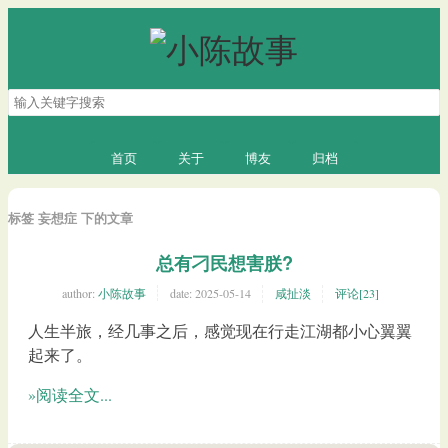
搜
索
关
键
首页
关于
博友
归档
字
标签 妄想症 下的文章
总有刁民想害朕?
author:
小陈故事
date:
2025-05-14
咸扯淡
评论[23]
人生半旅，经几事之后，感觉现在行走江湖都小心翼翼
起来了。
»阅读全文...