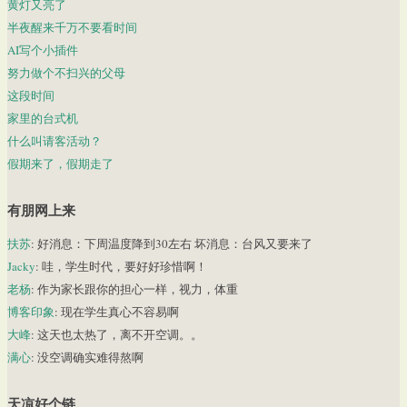
黄灯又亮了
半夜醒来千万不要看时间
AI写个小插件
努力做个不扫兴的父母
这段时间
家里的台式机
什么叫请客活动？
假期来了，假期走了
有朋网上来
扶苏
: 好消息：下周温度降到30左右 坏消息：台风又要来了
Jacky
: 哇，学生时代，要好好珍惜啊！
老杨
: 作为家长跟你的担心一样，视力，体重
博客印象
: 现在学生真心不容易啊
大峰
: 这天也太热了，离不开空调。。
满心
: 没空调确实难得熬啊
天凉好个链