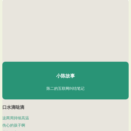
陈二Chenèr
小陈故事
陈二的互联网纠结笔记
口水滴哒滴
这两周持续高温
伤心的孩子啊