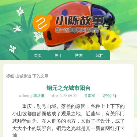
首页
关于
博友
归档
标签 山城步道 下的文章
铜元之光城市阳台
author:
小陈故事
date:
2022-09-22
寻常家
评论[15]
重庆，别号山城。落差的原因，各种上上下下的
小山坡都自然而然成了观景之地。近些年，有关部门
就顺势而为。在人群多的地方，又做了些设计，成了
大大小小的观景台。铜元之光就是其一新晋网红打卡
地。