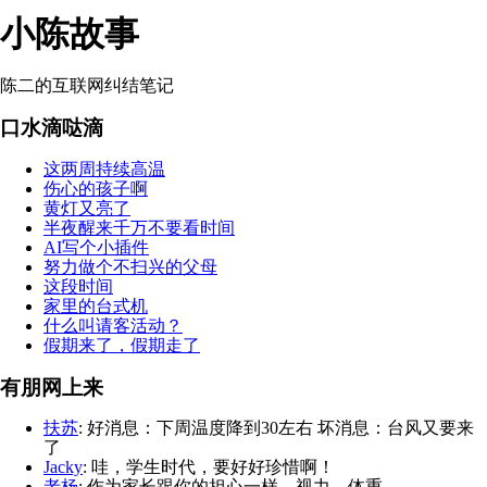
小陈故事
陈二的互联网纠结笔记
口水滴哒滴
这两周持续高温
伤心的孩子啊
黄灯又亮了
半夜醒来千万不要看时间
AI写个小插件
努力做个不扫兴的父母
这段时间
家里的台式机
什么叫请客活动？
假期来了，假期走了
有朋网上来
扶苏
: 好消息：下周温度降到30左右 坏消息：台风又要来
了
Jacky
: 哇，学生时代，要好好珍惜啊！
老杨
: 作为家长跟你的担心一样，视力，体重