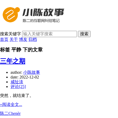
搜索关键字
搜索
首页
关于
博友
归档
标签 平静 下的文章
三年之期
author:
小陈故事
date:
2022-12-02
咸扯淡
评论[25]
突然，就结束了。
»阅读全文...
陈二Chenèr