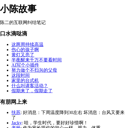
小陈故事
陈二的互联网纠结笔记
口水滴哒滴
这两周持续高温
伤心的孩子啊
黄灯又亮了
半夜醒来千万不要看时间
AI写个小插件
努力做个不扫兴的父母
这段时间
家里的台式机
什么叫请客活动？
假期来了，假期走了
有朋网上来
扶苏
: 好消息：下周温度降到30左右 坏消息：台风又要来
了
Jacky
: 哇，学生时代，要好好珍惜啊！
老杨
: 作为家长跟你的担心一样，视力，体重