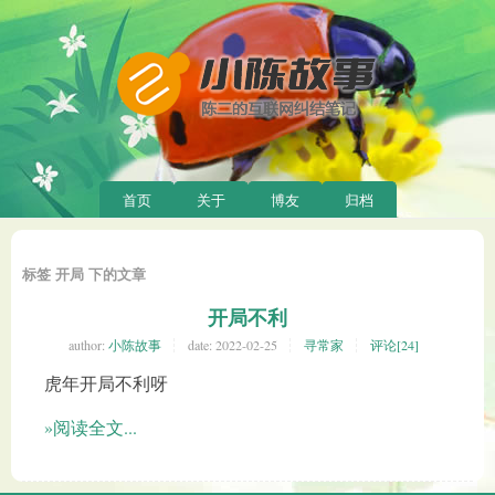
首页
关于
博友
归档
标签 开局 下的文章
开局不利
author:
小陈故事
date:
2022-02-25
寻常家
评论[24]
虎年开局不利呀
»阅读全文...