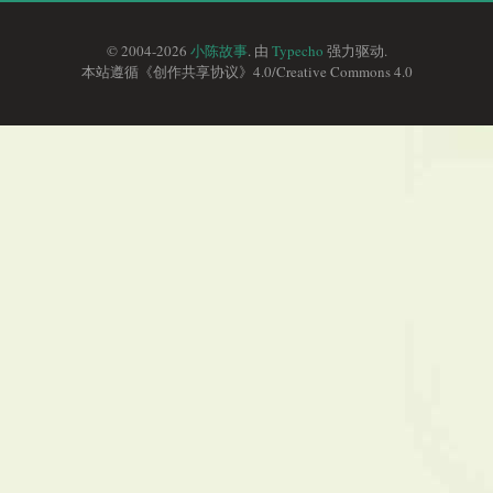
© 2004-2026
小陈故事
. 由
Typecho
强力驱动.
本站遵循《
创作共享协议
》4.0/
Creative Commons 4.0