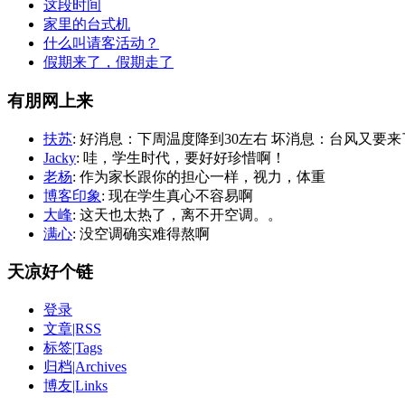
这段时间
家里的台式机
什么叫请客活动？
假期来了，假期走了
有朋网上来
扶苏
: 好消息：下周温度降到30左右 坏消息：台风又要来
Jacky
: 哇，学生时代，要好好珍惜啊！
老杨
: 作为家长跟你的担心一样，视力，体重
博客印象
: 现在学生真心不容易啊
大峰
: 这天也太热了，离不开空调。。
满心
: 没空调确实难得熬啊
天凉好个链
登录
文章|RSS
标签|Tags
归档|Archives
博友|Links