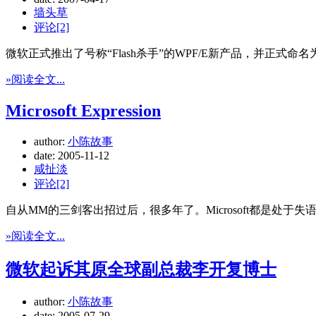
墙头草
评论[2]
微软正式推出了号称“Flash杀手”的WPF/E新产品，并正式命名为Silv
»阅读全文...
Microsoft Expression
author:
小陈故事
date:
2005-11-12
咸扯淡
评论[2]
自从MM的三剑客出招过后，很多年了。Microsoft都是处于
»阅读全文...
微软起诉其原全球副总裁李开复博士
author:
小陈故事
date:
2005-07-29