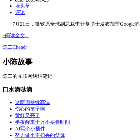
墙头草
评论
7月21日，微软原全球副总裁李开复博士发布加盟Google
»阅读全文...
陈二Chenèr
小陈故事
陈二的互联网纠结笔记
口水滴哒滴
这两周持续高温
伤心的孩子啊
黄灯又亮了
半夜醒来千万不要看时间
AI写个小插件
努力做个不扫兴的父母