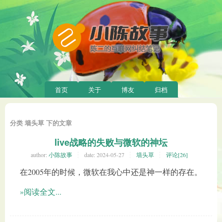
首页
关于
博友
归档
分类 墙头草 下的文章
live战略的失败与微软的神坛
author:
小陈故事
date:
2024-05-27
墙头草
评论[26]
在2005年的时候，微软在我心中还是神一样的存在。
»阅读全文...