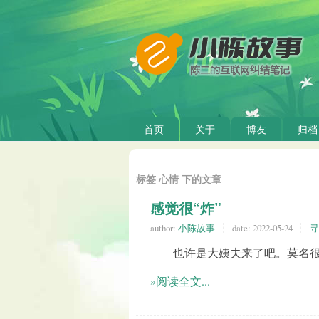
首页
关于
博友
归档
标签 心情 下的文章
感觉很“炸”
author:
小陈故事
date:
2022-05-24
寻
也许是大姨夫来了吧。莫名很“
»阅读全文...