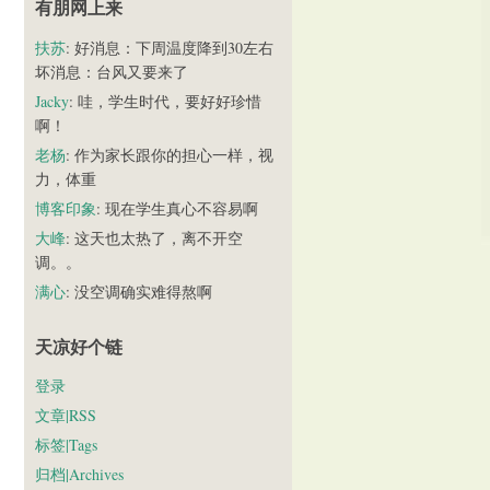
有朋网上来
扶苏
: 好消息：下周温度降到30左右
坏消息：台风又要来了
Jacky
: 哇，学生时代，要好好珍惜
啊！
老杨
: 作为家长跟你的担心一样，视
力，体重
博客印象
: 现在学生真心不容易啊
大峰
: 这天也太热了，离不开空
调。。
满心
: 没空调确实难得熬啊
天凉好个链
登录
文章|RSS
标签|Tags
归档|Archives