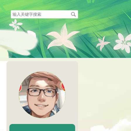
搜
索
关
键
字
陈二Chenèr