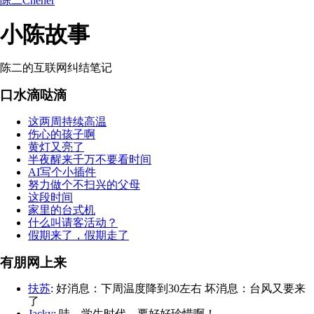
陈二Chenèr
小陈故事
陈二的互联网纠结笔记
口水滴哒滴
这两周持续高温
伤心的孩子啊
黄灯又亮了
半夜醒来千万不要看时间
AI写个小插件
努力做个不扫兴的父母
这段时间
家里的台式机
什么叫请客活动？
假期来了，假期走了
有朋网上来
扶苏
: 好消息：下周温度降到30左右 坏消息：台风又要来
了
Jacky
: 哇，学生时代，要好好珍惜啊！