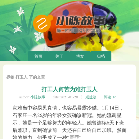
首页
关于
博友
归档
标签 打玉人 下的文章
打工人何苦为难打玉人
author:
小陈故事
date:
2021-01-20
咸扯淡
评论[16]
灾难当中容易见真情，也容易暴露冷酷。1月14日，
石家庄一名26岁的年轻女孩确诊新冠。她的流调显
示，她是一个足够努力的年轻人。她曾连续6天下班
后兼职，直到确诊前一天还在自己给自己加班。然而
她的努力，似乎成了一种“原罪”。