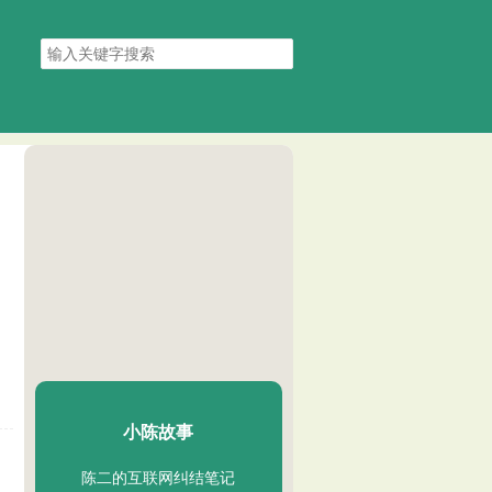
搜
索
关
键
字
陈二Chenèr
小陈故事
陈二的互联网纠结笔记