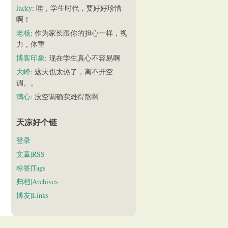
Jacky
: 哇，学生时代，要好好珍惜
啊！
老杨
: 作为家长跟你的担心一样，视
力，体重
博客印象
: 现在学生真心不容易啊
大峰
: 这天也太热了，离不开空
调。。
满心
: 没空调确实难得熬啊
天凉好个链
登录
文章|RSS
标签|Tags
归档|Archives
博友|Links