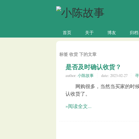
首页
关于
博友
归档
标签 收货 下的文章
是否及时确认收货？
author:
小陈故事
date:
2023-02-27
寻
网购很多，当然当买家的时候居
认收货了。
»阅读全文...