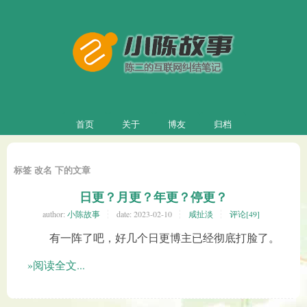
首页
关于
博友
归档
标签 改名 下的文章
日更？月更？年更？停更？
author:
小陈故事
date:
2023-02-10
咸扯淡
评论[49]
有一阵了吧，好几个日更博主已经彻底打脸了。
»阅读全文...