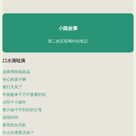
陈二Chenèr
小陈故事
陈二的互联网纠结笔记
口水滴哒滴
这两周持续高温
伤心的孩子啊
黄灯又亮了
半夜醒来千万不要看时间
AI写个小插件
努力做个不扫兴的父母
这段时间
家里的台式机
什么叫请客活动？