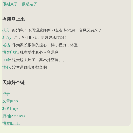
假期来了，假期走了
有朋网上来
扶苏
: 好消息：下周温度降到30左右 坏消息：台风又要来了
Jacky
: 哇，学生时代，要好好珍惜啊！
老杨
: 作为家长跟你的担心一样，视力，体重
博客印象
: 现在学生真心不容易啊
大峰
: 这天也太热了，离不开空调。。
满心
: 没空调确实难得熬啊
天凉好个链
登录
文章|RSS
标签|Tags
归档|Archives
博友|Links