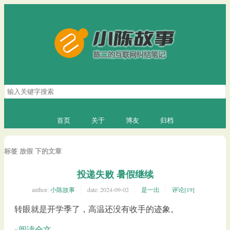
搜
索
关
键
首页
关于
博友
归档
字
标签 放假 下的文章
投递失败 暑假继续
author:
小陈故事
date:
2024-09-02
是一出
评论[19]
转眼就是开学季了，高温还没有收手的迹象。
»阅读全文...