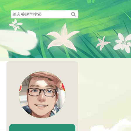
搜
索
关
键
字
陈二Chenèr