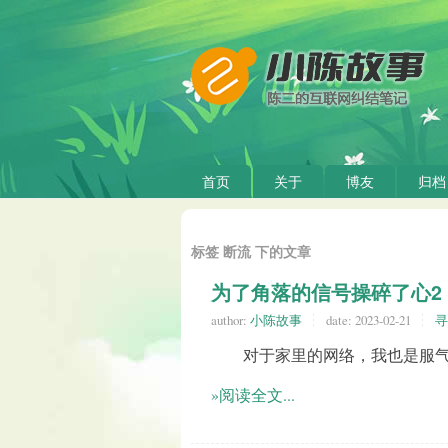
首页
关于
博友
归档
标签 断流 下的文章
为了角落的信号操碎了心2
author:
小陈故事
date:
2023-02-21
寻
对于家里的网络，我也是服气
»阅读全文...