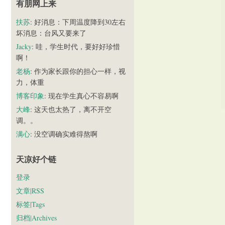
有朋网上来
扶苏
: 好消息：下周温度降到30左右
坏消息：台风又要来了
Jacky
: 哇，学生时代，要好好珍惜
啊！
老杨
: 作为家长跟你的担心一样，视
力，体重
博客印象
: 现在学生真心不容易啊
大峰
: 这天也太热了，离不开空
调。。
满心
: 没空调确实难得熬啊
天凉好个链
登录
文章|RSS
标签|Tags
归档|Archives