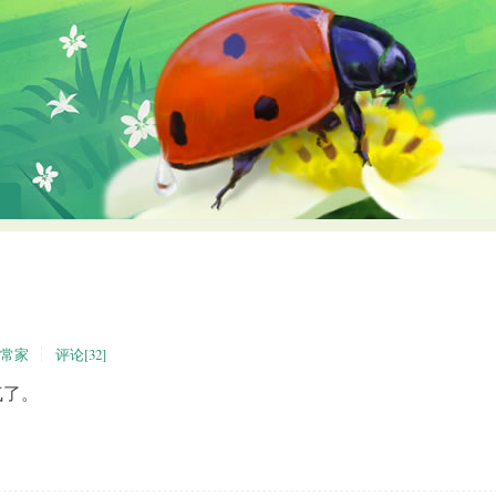
常家
评论[32]
了。