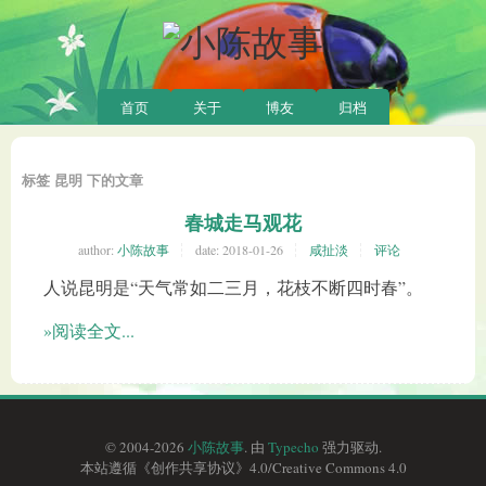
首页
关于
博友
归档
标签 昆明 下的文章
春城走马观花
author:
小陈故事
date:
2018-01-26
咸扯淡
评论
人说昆明是“天气常如二三月，花枝不断四时春”。
»阅读全文...
© 2004-2026
小陈故事
. 由
Typecho
强力驱动.
本站遵循《
创作共享协议
》4.0/
Creative Commons 4.0