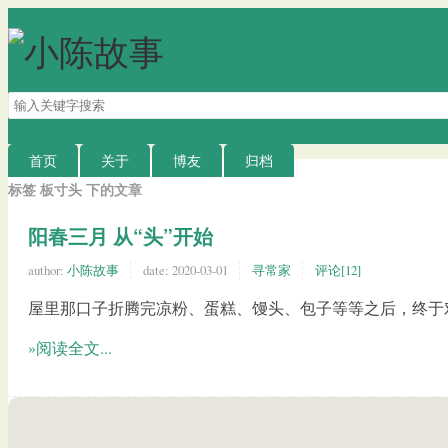
搜
索
关
键
首页
关于
博友
归档
字
标签 板寸头 下的文章
阳春三月 从“头”开始
author:
小陈故事
date:
2020-03-01
寻常家
评论[12]
屋里那口子折腾完凉粉、蛋糕、馒头、包子等等之后，终于对
»阅读全文...