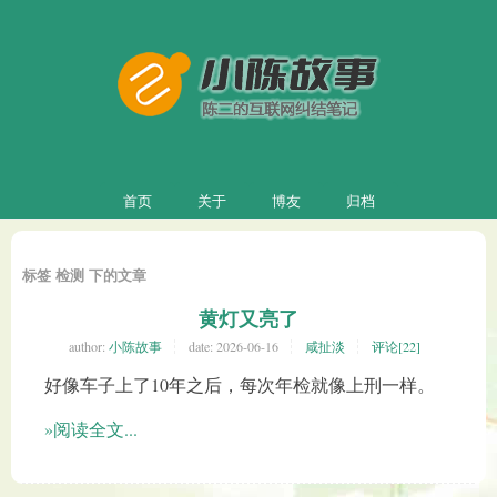
首页
关于
博友
归档
标签 检测 下的文章
黄灯又亮了
author:
小陈故事
date:
2026-06-16
咸扯淡
评论[22]
好像车子上了10年之后，每次年检就像上刑一样。
»阅读全文...