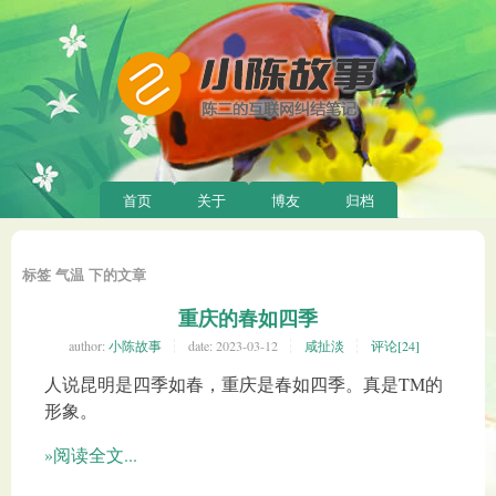
首页
关于
博友
归档
标签 气温 下的文章
重庆的春如四季
author:
小陈故事
date:
2023-03-12
咸扯淡
评论[24]
人说昆明是四季如春，重庆是春如四季。真是TM的
形象。
»阅读全文...