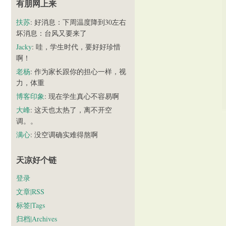
有朋网上来
扶苏
: 好消息：下周温度降到30左右
坏消息：台风又要来了
Jacky
: 哇，学生时代，要好好珍惜
啊！
老杨
: 作为家长跟你的担心一样，视
力，体重
博客印象
: 现在学生真心不容易啊
大峰
: 这天也太热了，离不开空
调。。
满心
: 没空调确实难得熬啊
天凉好个链
登录
文章|RSS
标签|Tags
归档|Archives