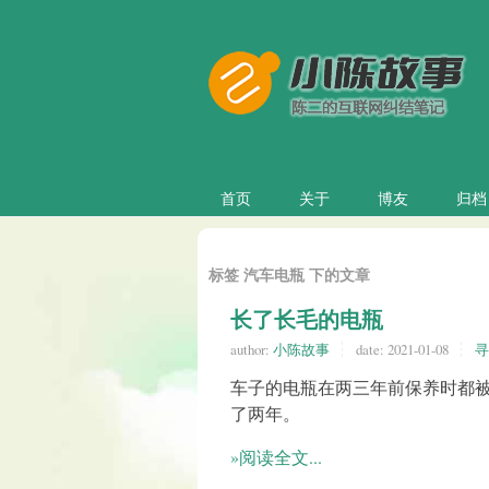
首页
关于
博友
归档
标签 汽车电瓶 下的文章
长了长毛的电瓶
author:
小陈故事
date:
2021-01-08
寻
车子的电瓶在两三年前保养时都
了两年。
»阅读全文...