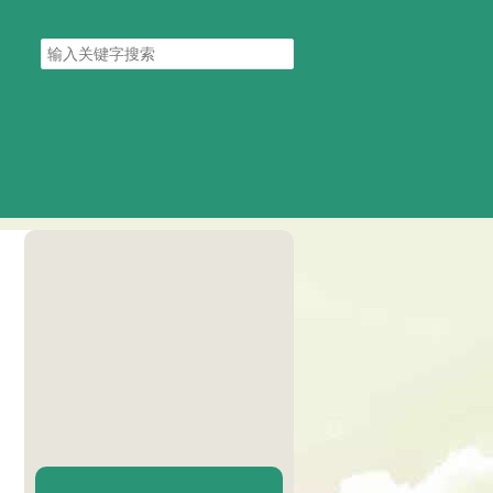
搜
索
关
键
字
陈二Chenèr