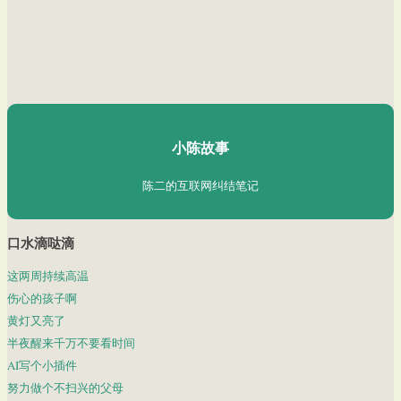
陈二Chenèr
小陈故事
陈二的互联网纠结笔记
口水滴哒滴
这两周持续高温
伤心的孩子啊
黄灯又亮了
半夜醒来千万不要看时间
AI写个小插件
努力做个不扫兴的父母