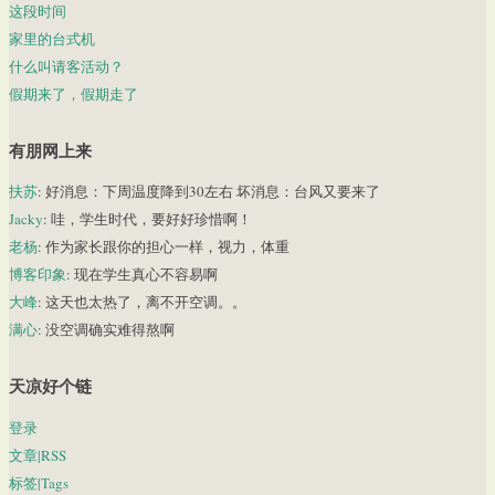
这段时间
家里的台式机
什么叫请客活动？
假期来了，假期走了
有朋网上来
扶苏
: 好消息：下周温度降到30左右 坏消息：台风又要来了
Jacky
: 哇，学生时代，要好好珍惜啊！
老杨
: 作为家长跟你的担心一样，视力，体重
博客印象
: 现在学生真心不容易啊
大峰
: 这天也太热了，离不开空调。。
满心
: 没空调确实难得熬啊
天凉好个链
登录
文章|RSS
标签|Tags