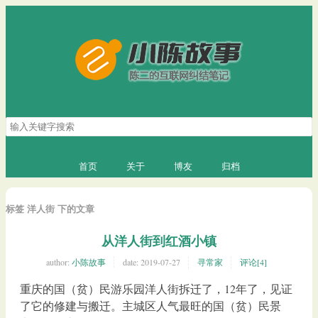
搜
索
关
键
首页
关于
博友
归档
字
标签 洋人街 下的文章
从洋人街到红酒小镇
author:
小陈故事
date:
2019-07-27
寻常家
评论[4]
重庆的国（贫）民游乐园洋人街拆迁了，12年了，见证
了它的修建与搬迁。主城区人气最旺的国（贫）民景