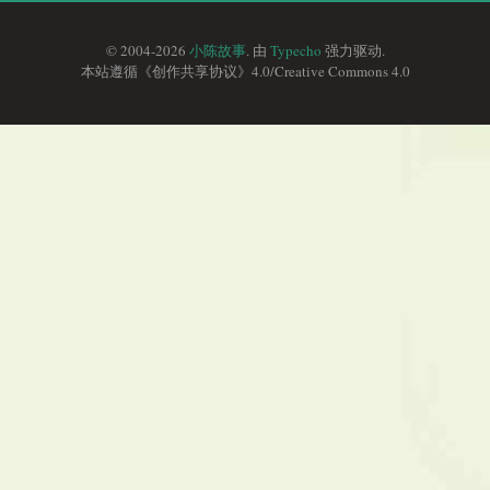
© 2004-2026
小陈故事
. 由
Typecho
强力驱动.
本站遵循《
创作共享协议
》4.0/
Creative Commons 4.0