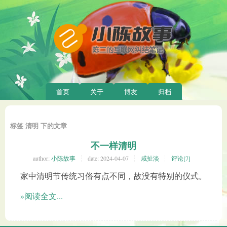
首页
关于
博友
归档
标签 清明 下的文章
不一样清明
author:
小陈故事
date:
2024-04-07
咸扯淡
评论[7]
家中清明节传统习俗有点不同，故没有特别的仪式。
»阅读全文...