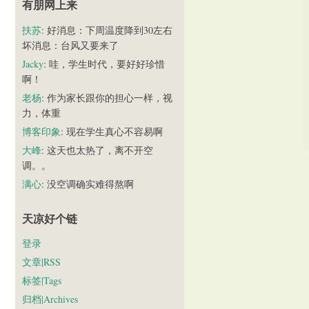
有朋网上来
扶苏
: 好消息：下周温度降到30左右
坏消息：台风又要来了
Jacky
: 哇，学生时代，要好好珍惜
啊！
老杨
: 作为家长跟你的担心一样，视
力，体重
博客印象
: 现在学生真心不容易啊
大峰
: 这天也太热了，离不开空
调。。
满心
: 没空调确实难得熬啊
天凉好个链
登录
文章|RSS
标签|Tags
归档|Archives