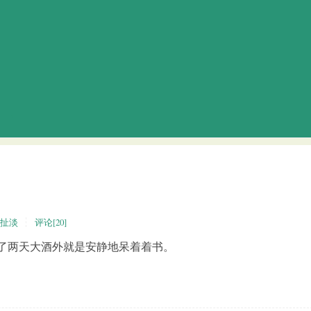
扯淡
评论[20]
了两天大酒外就是安静地呆着着书。