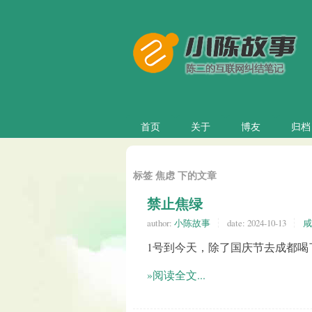
首页
关于
博友
归档
标签 焦虑 下的文章
禁止焦绿
author:
小陈故事
date:
2024-10-13
咸
1号到今天，除了国庆节去成都喝
»阅读全文...