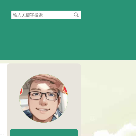
搜
索
关
键
字
陈二Chenèr