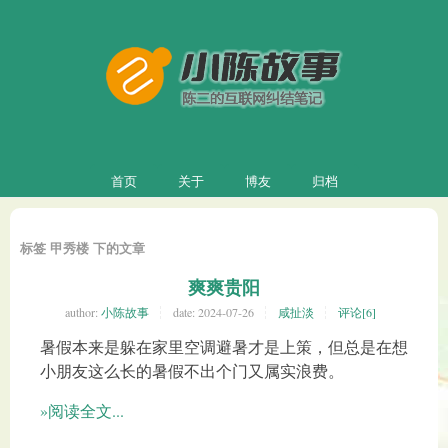
首页
关于
博友
归档
标签 甲秀楼 下的文章
爽爽贵阳
author:
小陈故事
date:
2024-07-26
咸扯淡
评论[6]
暑假本来是躲在家里空调避暑才是上策，但总是在想
小朋友这么长的暑假不出个门又属实浪费。
»阅读全文...