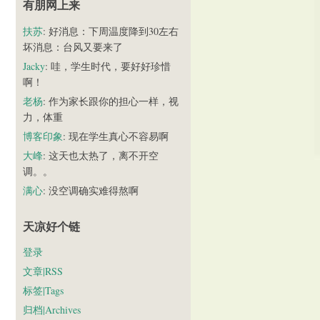
有朋网上来
扶苏
: 好消息：下周温度降到30左右
坏消息：台风又要来了
Jacky
: 哇，学生时代，要好好珍惜
啊！
老杨
: 作为家长跟你的担心一样，视
力，体重
博客印象
: 现在学生真心不容易啊
大峰
: 这天也太热了，离不开空
调。。
满心
: 没空调确实难得熬啊
天凉好个链
登录
文章|RSS
标签|Tags
归档|Archives