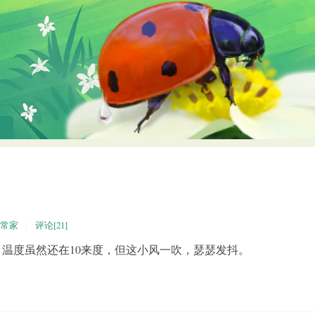
常家
评论[21]
温度虽然还在10来度，但这小风一吹，瑟瑟发抖。