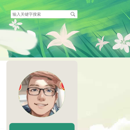
搜
索
关
键
字
陈二Chenèr