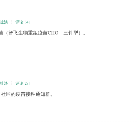
扯淡
评论[34]
苗（智飞生物重组疫苗CHO，三针型）。
扯淡
评论[27]
社区的疫苗接种通知群。