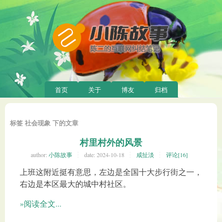
首页
关于
博友
归档
标签 社会现象 下的文章
村里村外的风景
author:
小陈故事
date:
2024-10-18
咸扯淡
评论[16]
上班这附近挺有意思，左边是全国十大步行街之一，
右边是本区最大的城中村社区。
»阅读全文...