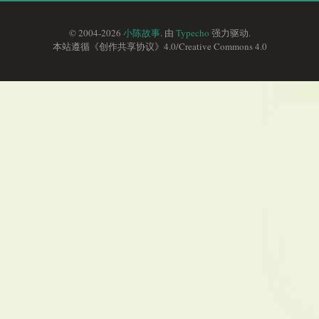
© 2004-2026
小陈故事
. 由
Typecho
强力驱动.
本站遵循《
创作共享协议
》4.0/
Creative Commons 4.0