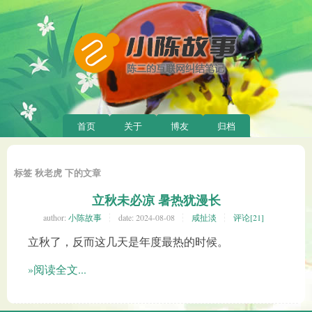
首页
关于
博友
归档
标签 秋老虎 下的文章
立秋未必凉 暑热犹漫长
author:
小陈故事
date:
2024-08-08
咸扯淡
评论[21]
立秋了，反而这几天是年度最热的时候。
»阅读全文...