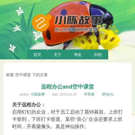
首页
关于
博友
归档
标签 空中课堂 下的文章
远程办公and空中课堂
author:
小陈故事
date:
2020-02-20
寻常家
评论[9]
关于远程办公：
启用钉钉的企业，对于员工启动了晨钟暮鼓。上班打
卡签到，下班打卡签退。某些“良心”企业还要求上班
时间，开着摄像头。真是神仙操作。