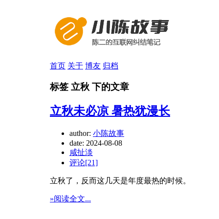
首页
关于
博友
归档
标签 立秋 下的文章
立秋未必凉 暑热犹漫长
author:
小陈故事
date:
2024-08-08
咸扯淡
评论[21]
立秋了，反而这几天是年度最热的时候。
»阅读全文...