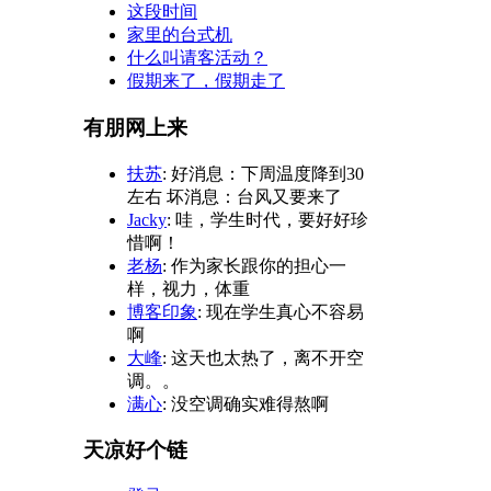
这段时间
家里的台式机
什么叫请客活动？
假期来了，假期走了
有朋网上来
扶苏
: 好消息：下周温度降到30
左右 坏消息：台风又要来了
Jacky
: 哇，学生时代，要好好珍
惜啊！
老杨
: 作为家长跟你的担心一
样，视力，体重
博客印象
: 现在学生真心不容易
啊
大峰
: 这天也太热了，离不开空
调。。
满心
: 没空调确实难得熬啊
天凉好个链