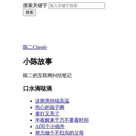
搜索关键字
搜索
陈二Chenèr
小陈故事
陈二的互联网纠结笔记
口水滴哒滴
这两周持续高温
伤心的孩子啊
黄灯又亮了
半夜醒来千万不要看时间
AI写个小插件
努力做个不扫兴的父母