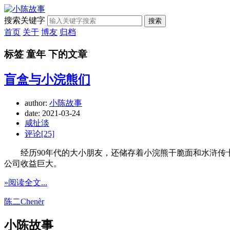
搜索关键字
搜索
首页
关于
博友
归档
标签 童年 下的文章
盲盒与小浣熊们
author:
小陈故事
date:
2021-03-24
咸扯淡
评论[25]
经历90年代的大小朋友，还储存着小浣熊干脆面和水浒传卡
公司收益巨大。
»阅读全文...
陈二Chenèr
小陈故事