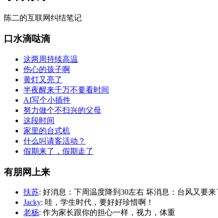
陈二的互联网纠结笔记
口水滴哒滴
这两周持续高温
伤心的孩子啊
黄灯又亮了
半夜醒来千万不要看时间
AI写个小插件
努力做个不扫兴的父母
这段时间
家里的台式机
什么叫请客活动？
假期来了，假期走了
有朋网上来
扶苏
: 好消息：下周温度降到30左右 坏消息：台风又要来
Jacky
: 哇，学生时代，要好好珍惜啊！
老杨
: 作为家长跟你的担心一样，视力，体重