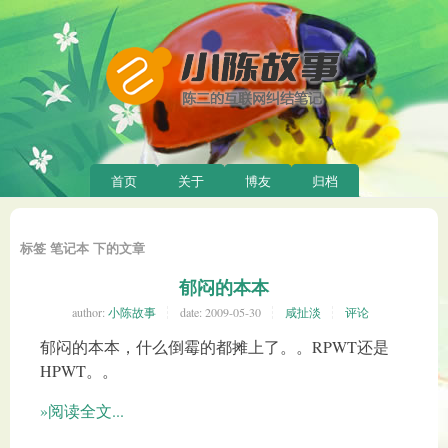
首页
关于
博友
归档
标签 笔记本 下的文章
郁闷的本本
author:
小陈故事
date:
2009-05-30
咸扯淡
评论
郁闷的本本，什么倒霉的都摊上了。。RPWT还是
HPWT。。
»阅读全文...