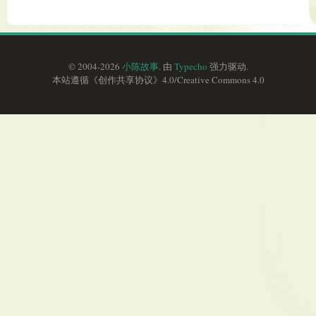
© 2004-2026
小陈故事
. 由
Typecho
强力驱动.
本站遵循《
创作共享协议
》4.0/
Creative Commons 4.0