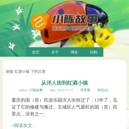
首页
关于
博友
归档
标签 红酒小镇 下的文章
从洋人街到红酒小镇
author:
小陈故事
date:
2019-07-27
寻常家
评论[4]
重庆的国（贫）民游乐园洋人街拆迁了，12年了，见
证了它的修建与搬迁。主城区人气最旺的国（贫）民
景点，没有之一。
»阅读全文...