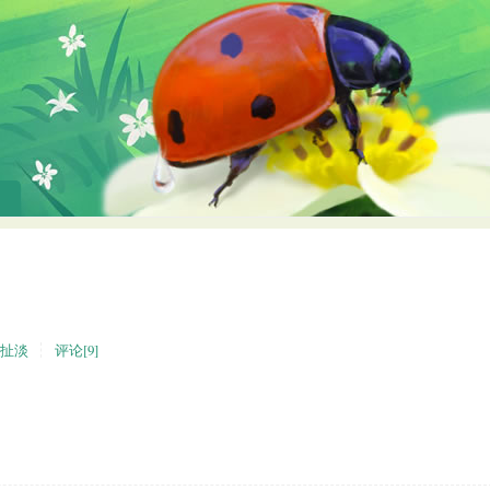
扯淡
评论[9]