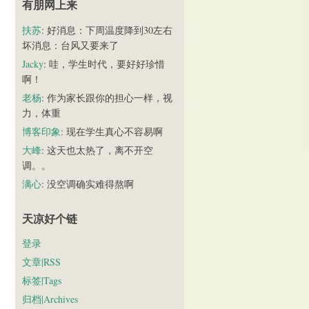
有朋网上来
扶苏
: 好消息：下周温度降到30左右
坏消息：台风又要来了
Jacky
: 哇，学生时代，要好好珍惜
啊！
老杨
: 作为家长跟你的担心一样，视
力，体重
博客印象
: 现在学生真心不容易啊
大峰
: 这天也太热了，离不开空
调。。
满心
: 没空调确实难得熬啊
天凉好个链
登录
文章|RSS
标签|Tags
归档|Archives