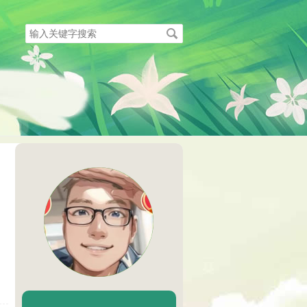
搜
索
关
键
字
陈二Chenèr